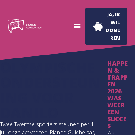
JA, IK
WIL
DONE
REN
OLYMPISCHE
HAPPE
N &
ONDERSTEUN
TRAPP
EN
2026
ING VOOR
WAS
WEER
DANILO
EEN
SUCCE
Twee Twentse sporters steunen per 1
S
juli onze activiteiten. Rianne Guichelaar,
Wat