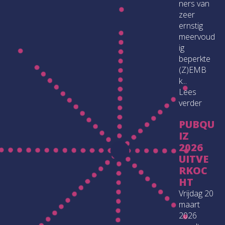
ners van
zeer
ernstig
meervoud
ig
beperkte
(Z)EMB
k...
Lees
verder
PUBQU
IZ
2026
UITVE
RKOC
HT
Vrijdag 20
maart
2026