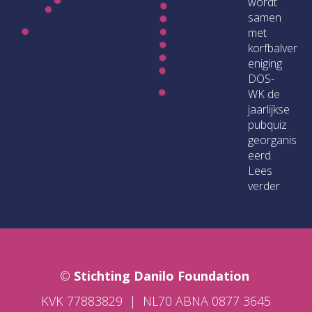
wordt
samen
met
korfbalver
eniging
DOS-
WK de
jaarlijkse
pubquiz
georganis
eerd.
Lees
verder
©
Stichting Danilo Foundation
KVK 77883829
|
NL70 ABNA 0877 3645