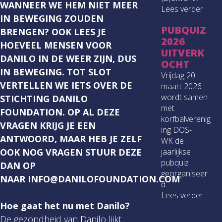
WANNEER WE HEM NIET MEER
Lees verder
IN BEWEGING ZOUDEN
PUBQUIZ
BRENGEN? OOK LEES JE
2026
HOEVEEL MENSEN VOOR
UITVERK
DANILO IN DE WEER ZIJN, DUS
OCHT
IN BEWEGING. TOT SLOT
Vrijdag 20
VERTELLEN WE IETS OVER DE
maart 2026
wordt samen
STICHTING DANILO
met
FOUNDATION. OP AL DEZE
korfbalverenig
VRAGEN KRIJG JE EEN
ing DOS-
ANTWOORD, MAAR HEB JE ZELF
WK de
OOK NOG VRAGEN STUUR DEZE
jaarlijkse
pubquiz
DAN OP
georganiseer
NAAR INFO@DANILOFOUNDATION.COM
d.
Lees verder
Hoe gaat het nu met Danilo?
De gezondheid van Danilo lijkt