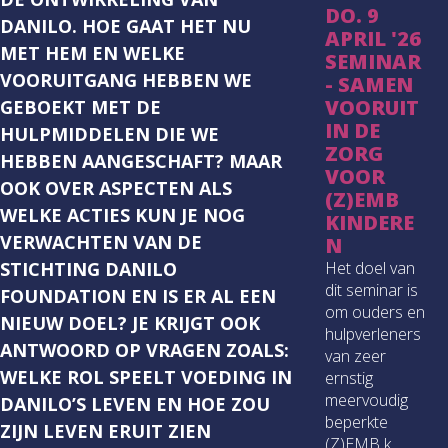
DO. 9
DANILO. HOE GAAT HET NU
APRIL '26
MET HEM EN WELKE
SEMINAR
VOORUITGANG HEBBEN WE
- SAMEN
VOORUIT
GEBOEKT MET DE
IN DE
HULPMIDDELEN DIE WE
ZORG
HEBBEN AANGESCHAFT? MAAR
VOOR
OOK OVER ASPECTEN ALS
(Z)EMB
WELKE ACTIES KUN JE NOG
KINDERE
VERWACHTEN VAN DE
N
STICHTING DANILO
Het doel van
dit seminar is
FOUNDATION EN IS ER AL EEN
om ouders en
NIEUW DOEL? JE KRIJGT OOK
hulpverleners
ANTWOORD OP VRAGEN ZOALS:
van zeer
WELKE ROL SPEELT VOEDING IN
ernstig
meervoudig
DANILO’S LEVEN EN HOE ZOU
beperkte
ZIJN LEVEN ERUIT ZIEN
(Z)EMB k...