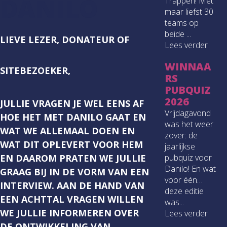
DANILO
Trappen! Met
maar liefst 30
teams op
beide ...
LIEVE LEZER, DONATEUR OF
Lees verder
WINNAA
SITEBEZOEKER,
RS
PUBQUIZ
2026
JULLIE VRAGEN JE WEL EENS AF
Vrijdagavond
HOE HET MET DANILO GAAT EN
was het weer
WAT WE ALLEMAAL DOEN EN
zover: de
WAT DIT OPLEVERT VOOR HEM
jaarlijkse
EN DAAROM PRATEN WE JULLIE
pubquiz voor
Danilo! En wat
GRAAG BIJ IN DE VORM VAN EEN
voor één…
INTERVIEW. AAN DE HAND VAN
deze editie
EEN ACHTTAL VRAGEN WILLEN
was...
WE JULLIE INFORMEREN OVER
Lees verder
DE ONTWIKKELING VAN