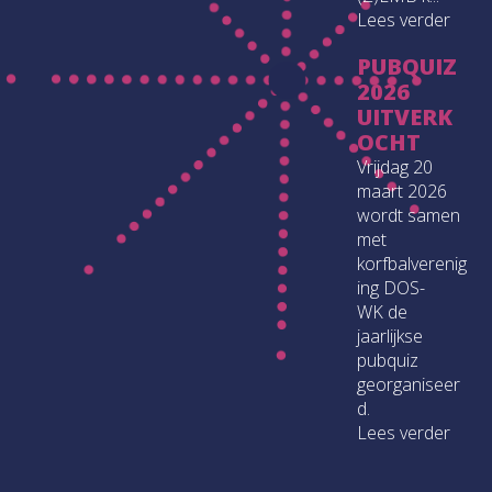
Lees verder
PUBQUIZ
2026
UITVERK
OCHT
Vrijdag 20
maart 2026
wordt samen
met
korfbalverenig
ing DOS-
WK de
jaarlijkse
pubquiz
georganiseer
d.
Lees verder