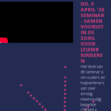
DO. 9
APRIL '26
SEMINAR
- SAMEN
VOORUIT
IN DE
ZORG
VOOR
(Z)EMB
KINDERE
N
Het doel van
dit seminar is
om ouders en
hulpverleners
van zeer
ernstig
meervoudig
beperkte
(Z)EMB k...